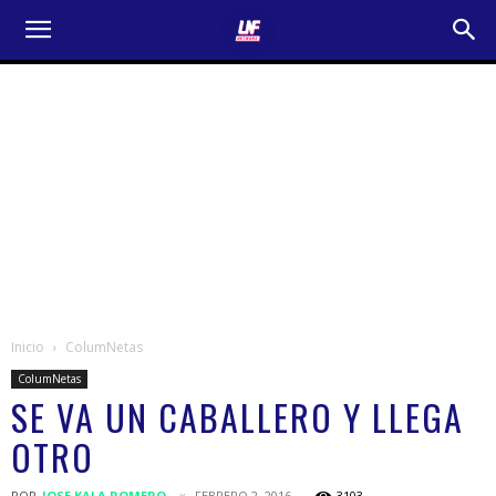
Inicio
ColumNetas
ColumNetas
SE VA UN CABALLERO Y LLEGA
OTRO
POR
JOSE KALA ROMERO
FEBRERO 2, 2016
3103