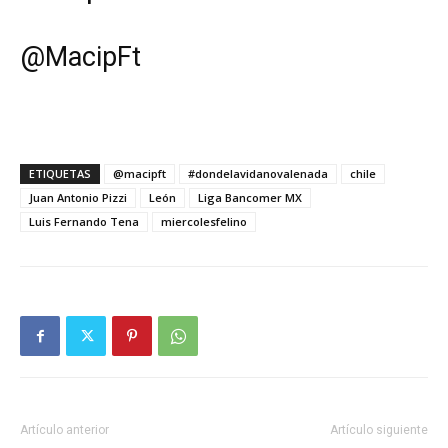
@
MacipFt
ETIQUETAS
@macipft
#dondelavidanovalenada
chile
Juan Antonio Pizzi
León
Liga Bancomer MX
Luis Fernando Tena
miercolesfelino
Artículo anterior
Artículo siguiente