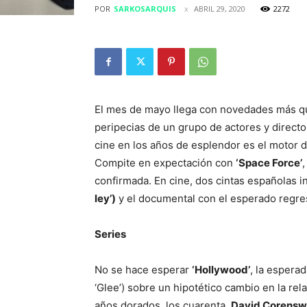
POR
SARKOSARQUIS
ABRIL 29, 2020
2272
El mes de mayo llega con novedades más que
peripecias de un grupo de actores y directo
cine en los años de esplendor es el motor 
Compite en expectación con
‘Space Force’
,
confirmada. En cine, dos cintas españolas 
ley’)
y el documental con el esperado regr
Series
No se hace esperar
‘Hollywood’
, la espera
‘Glee’) sobre un hipotético cambio en la rel
años dorados, los cuarenta.
David Corenswe