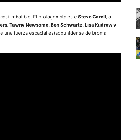
casi imbatible. El protagonista es e
Steve Carell
, a
vers, Tawny Newsome, Ben Schwartz, Lisa Kudrow y
de una fuerza espacial estadounidense de broma.