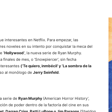
 interesantes en Netflix. Para empezar, las
res noveles en su intento por conquistar la meca del
de
‘Hollywood’
, la nueva serie de Ryan Murphy.
 a finales de mes, o ‘Snowpiercer’, sin fecha
interesantes
(‘Te quiero, inmbécil’ y ‘La sombra de la
eso al monólogo de
Jerry Seinfeld
.
da serie de
Ryan Murphy
(American Horror History’,
ación de poder dentro de la factoría del cine en sus
t, Darren Criss, Patti LuPone o Jim Parsons
(Sheldon