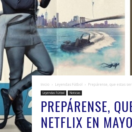
Inicio
Leyendas Fútbol
Prepárense, que estas seri
Leyendas Fútbol
Noticias
PREPÁRENSE, QUE
NETFLIX EN MAY