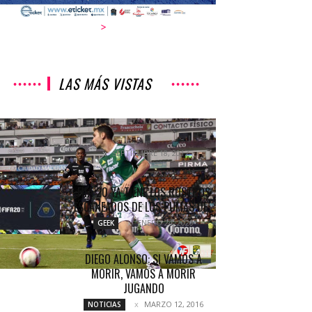
>
LAS MÁS VISTAS
A RITMO DE «MATADOR»
COLUMNETAS
SEPTIEMBRE 18, 2017
FIFA 20 YA TIENE LOS ROSTROS
ESCANEADOS DE LOS PUMAS DE...
ENERO 24, 2020
GEEK
DIEGO ALONSO: SI VAMOS A
MORIR, VAMOS A MORIR
JUGANDO
MARZO 12, 2016
NOTICIAS