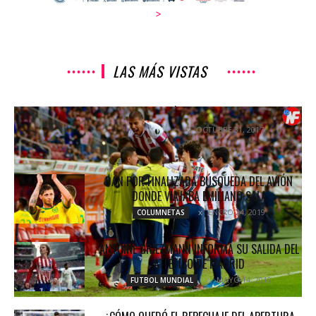
>
LAS MÁS VISTAS
CHIVAS GANÓ CON LA SANGRE NUEVA
OCTUBRE 31, 2017
NOTICIAS
DAN POR FINALIZADA BÚSQUEDA DEL AVIÓN
DONDE VIAJABA EMILIANO SALA
ENERO 24, 2019
COLUMNETAS
ANTOINE GRIEZMANN INFORMA SU SALIDA DEL
ATLÉTICO DE MADRID
MAYO 14, 2019
FUTBOL MUNDIAL