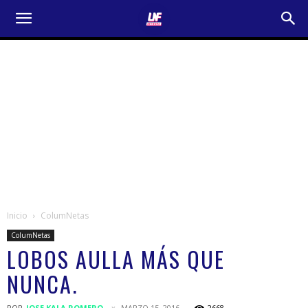
Inicio
ColumNetas
ColumNetas
LOBOS AULLA MÁS QUE
NUNCA.
POR
JOSE KALA ROMERO
MARZO 15, 2016
2668