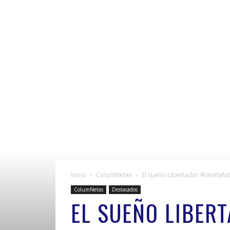
Inicio
ColumNetas
El sueño Libertador #lanetafu
ColumNetas
Destacados
EL SUEÑO LIBER