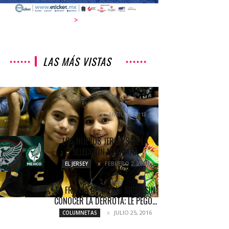
>
LAS MÁS VISTAS
LISTAS LAS SEMIFINALES DEL
ASCENSO
ABRIL 16, 2018
NOTICIAS
LOS NUEVOS JERSEYS DE LA
SELECCIÓN MEXICANA
FEBRERO 2, 2024
EL JERSEY
LA FRANJA DE VALIÑO SIGUE SIN
CONOCER LA DERROTA; LE PEGÓ...
JULIO 25, 2016
COLUMNETAS