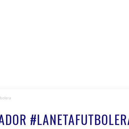
tbolera
TADOR #LANETAFUTBOLER