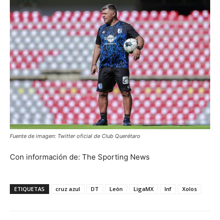
Fuente de imagen: Twitter oficial de Club Querétaro
Con información de: The Sporting News
ETIQUETAS
cruz azul
DT
León
LigaMX
lnf
Xolos