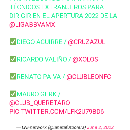
TÉCNICOS EXTRANJEROS PARA
DIRIGIR EN EL APERTURA 2022 DE LA
@LIGABBVAMX
DIEGO AGUIRRE /
@CRUZAZUL
RICARDO VALIÑO /
@XOLOS
RENATO PAIVA /
@CLUBLEONFC
MAURO GERK /
@CLUB_QUERETARO
PIC.TWITTER.COM/LFK2U79BD6
— LNFnetwork (@lanetafutbolera)
June 2, 2022