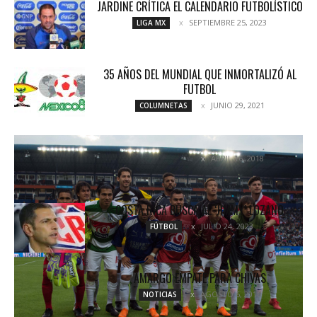
JARDINE CRÍTICA EL CALENDARIO FUTBOLÍSTICO
SEPTIEMBRE 25, 2023
LIGA MX
35 AÑOS DEL MUNDIAL QUE INMORTALIZÓ AL
FUTBOL
JUNIO 29, 2021
COLUMNETAS
YA PIENSAN EN LIGUILLA
ABRIL 16, 2018
COLUMNETAS
COSTA RICA BUSCA AL ‘JIMMY’ LOZANO
JULIO 24, 2023
FÚTBOL
AMARGO EMPATE PARA CHIVAS
AGOSTO 6, 2016
NOTICIAS