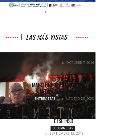
>
LAS MÁS VISTAS
¡FUTBOL Y NO JUZGADOS!
OCTUBRE 7, 2016
COLUMNETAS
MARCELINO BERNAL: UN HITO DEL
MEDIOCAMPO CAMOTERO
AGOSTO 25, 2023
ENTREVISTAS
LOBOS BUAP Y SUS NÚMEROS DE
DESCENSO
COLUMNETAS
SEPTIEMBRE 13, 2018