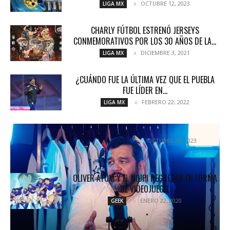
OCTUBRE 12, 2023
LIGA MX
CHARLY FÚTBOL ESTRENÓ JERSEYS
CONMEMORATIVOS POR LOS 30 AÑOS DE LA...
DICIEMBRE 3, 2021
LIGA MX
¿CUÁNDO FUE LA ÚLTIMA VEZ QUE EL PUEBLA
FUE LÍDER EN...
FEBRERO 22, 2022
LIGA MX
BRUNO MENDOZA: UN JUGADOR DE CASA
OCTUBRE 13, 2023
ENTREVISTAS
OLIVER ATOM Y EL NIUPI REGRESAN EN FORMA
DE VIDEOJUEGO.
ENERO 22, 2020
GEEK