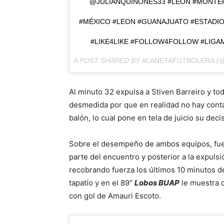
@JULIANQUINONES33 #LEON #MONTE
#MÉXICO #LEON #GUANAJUATO #ESTADI
#LIKE4LIKE #FOLLOW4FOLLOW #LIG
A POST SHARED BY
#LANETAFUTBOLERA
(@
Al minuto 32 expulsa a Stiven Barreiro y 
desmedida por que en realidad no hay conta
balón, lo cual pone en tela de juicio su dec
Sobre el desempeño de ambos equipos, fue 
parte del encuentro y posterior a la expuls
recobrando fuerza los últimos 10 minutos de
tapatío y en el 89”
Lobos BUAP
le muestra q
con gol de Amauri Escoto.