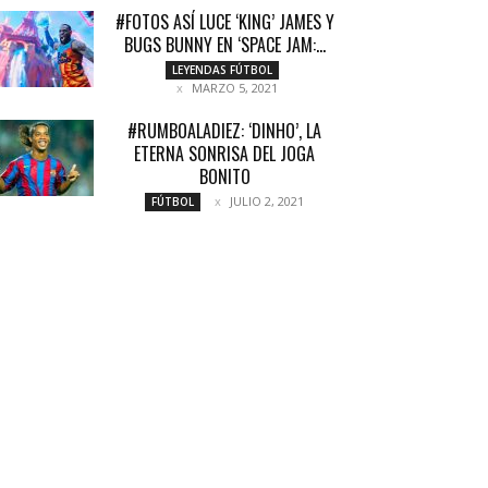
#FOTOS ASÍ LUCE ‘KING’ JAMES Y
BUGS BUNNY EN ‘SPACE JAM:...
LEYENDAS FÚTBOL
MARZO 5, 2021
#RUMBOALADIEZ: ‘DINHO’, LA
ETERNA SONRISA DEL JOGA
BONITO
JULIO 2, 2021
FÚTBOL