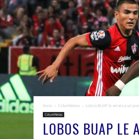
Inicio
ColumNetas
Lobos BUAP le arranca un punt
ColumNetas
LOBOS BUAP LE 