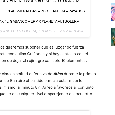
RREY #LNFNETWORK #LUISROAFOTOGRAFÍA
OLEON #ESMERALDAS #RUGELAFIERA #RAYADOS
AMX #LIGABANCOMERMX #LANETAFUTBOLERA
LANETAFUTBOLERA) ON
AUG 23, 2017 AT 8:45AM PDT
todos queremos suponer que es juzgando fuerza
cto con Julián Quiñones y si hay contacto con el
isión de dejar al rojinegro con solo 10 elementos.
clara la actitud defensiva de
Atlas
durante la primera
ión de Barreiro el partido parecía estar muerto…
l mismo, al minuto 87” Arreola favorece al conjunto
ue no es cualquier rival emparejando el encuentro