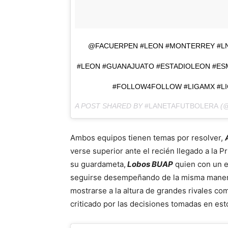
@FACUERPEN #LEON #MONTERREY #L
#LEON #GUANAJUATO #ESTADIOLEON #ESM
#FOLLOW4FOLLOW #LIGAMX #L
A POST SHARED BY
#LANETAFUTBOLERA
(@
Ambos equipos tienen temas por resolver,
verse superior ante el recién llegado a la 
su guardameta,
Lobos BUAP
quien con un e
seguirse desempeñando de la misma maner
mostrarse a la altura de grandes rivales c
criticado por las decisiones tomadas en est