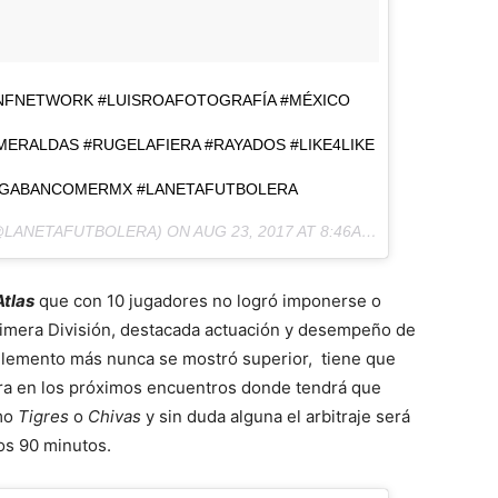
NFNETWORK #LUISROAFOTOGRAFÍA #MÉXICO
ERALDAS #RUGELAFIERA #RAYADOS #LIKE4LIKE
IGABANCOMERMX #LANETAFUTBOLERA
LANETAFUTBOLERA) ON
AUG 23, 2017 AT 8:46AM PDT
Atlas
que con 10 jugadores no logró imponerse o
Primera División, destacada actuación y desempeño de
lemento más nunca se mostró superior,
tiene que
a en los próximos encuentros donde tendrá que
omo
Tigres
o
Chivas
y sin duda alguna el arbitraje será
os 90 minutos.