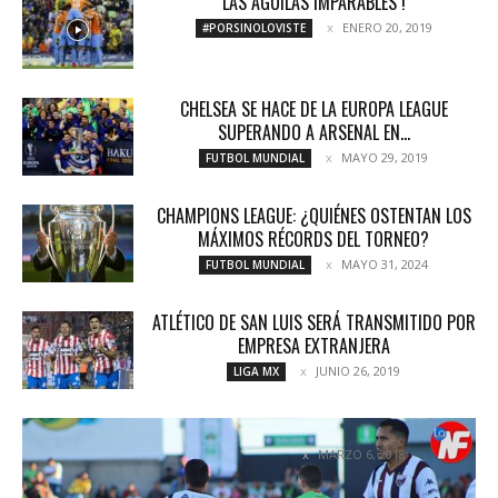
LAS AGUILAS IMPARABLES !
ENERO 20, 2019
#PORSINOLOVISTE
CHELSEA SE HACE DE LA EUROPA LEAGUE
SUPERANDO A ARSENAL EN...
MAYO 29, 2019
FUTBOL MUNDIAL
CHAMPIONS LEAGUE: ¿QUIÉNES OSTENTAN LOS
MÁXIMOS RÉCORDS DEL TORNEO?
MAYO 31, 2024
FUTBOL MUNDIAL
ATLÉTICO DE SAN LUIS SERÁ TRANSMITIDO POR
EMPRESA EXTRANJERA
JUNIO 26, 2019
LIGA MX
CAEN DE NUEVO
MARZO 6, 2018
NOTICIAS