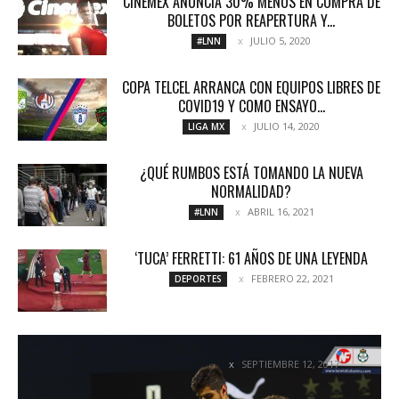
CINEMEX ANUNCIA 30% MENOS EN COMPRA DE
BOLETOS POR REAPERTURA Y...
JULIO 5, 2020
#LNN
COPA TELCEL ARRANCA CON EQUIPOS LIBRES DE
COVID19 Y COMO ENSAYO...
JULIO 14, 2020
LIGA MX
¿QUÉ RUMBOS ESTÁ TOMANDO LA NUEVA
NORMALIDAD?
ABRIL 16, 2021
#LNN
‘TUCA’ FERRETTI: 61 AÑOS DE UNA LEYENDA
FEBRERO 22, 2021
DEPORTES
NI SANTOS NI DIABLOS EN EL TSM
SEPTIEMBRE 12, 2017
NOTICIAS