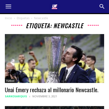
Inicio
Etiquetas
Newcastle
ETIQUETA: NEWCASTLE
Fútbol
Unai Emery rechaza al millonario Newcastle.
SARKOSARQUIS
NOVIEMBRE 3, 2021