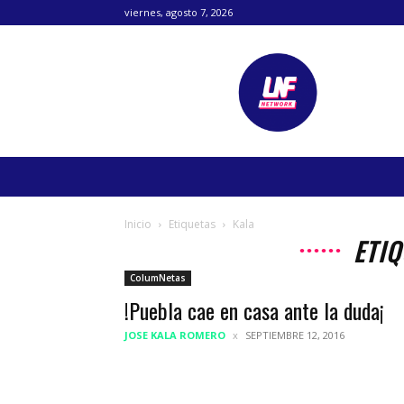
viernes, agosto 7, 2026
Lanetafutbolera
Inicio
Etiquetas
Kala
ETIQ
ColumNetas
!Puebla cae en casa ante la duda¡
JOSE KALA ROMERO
SEPTIEMBRE 12, 2016