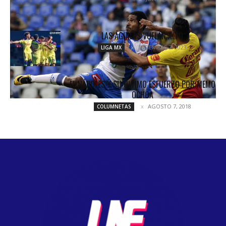
LAS ÁGUILAS VUELAN ALTO
DICIEMBRE 7, 2023
LIGA MX
EL NÁPOLES Y SU ÚLTIMO ESFUERZO POR MEMO
OCHOA
AGOSTO 7, 2018
COLUMNETAS