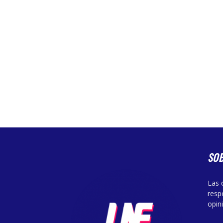
SO
Las 
resp
opin