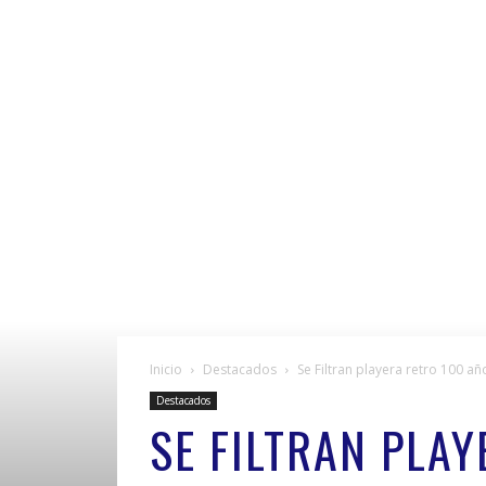
Inicio
Destacados
Se Filtran playera retro 100 a
Destacados
SE FILTRAN PLA