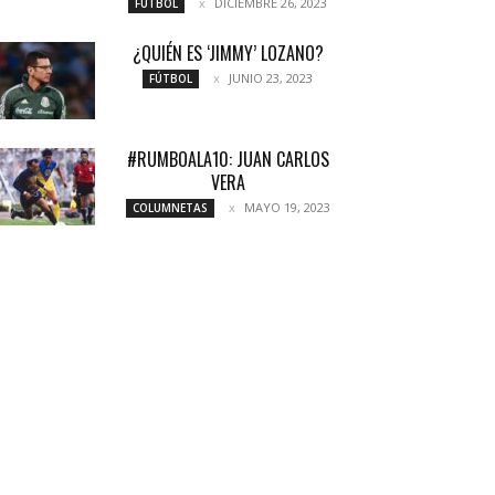
DICIEMBRE 26, 2023
FÚTBOL
¿QUIÉN ES ‘JIMMY’ LOZANO?
JUNIO 23, 2023
FÚTBOL
#RUMBOALA10: JUAN CARLOS
VERA
MAYO 19, 2023
COLUMNETAS