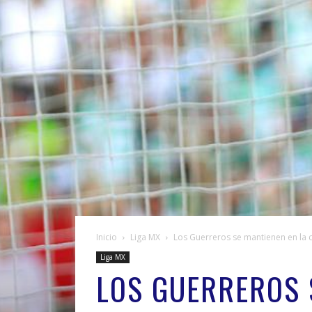
Inicio
Liga MX
Los Guerreros se mantienen en la 
Liga MX
LOS GUERREROS 