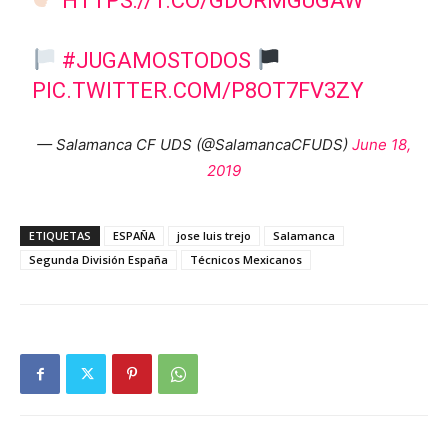
HTTPS://T.CO/GDORMGUGAW
#JUGAMOSTODOS
PIC.TWITTER.COM/P8OT7FV3ZY
— Salamanca CF UDS (@SalamancaCFUDS)
June 18,
2019
ETIQUETAS
ESPAÑA
jose luis trejo
Salamanca
Segunda División España
Técnicos Mexicanos