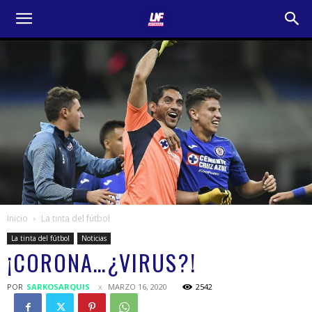
Inicio
La tinta del fútbol
La tinta del fútbol
Noticias
¡CORONA…¿VIRUS?!
POR
SARKOSARQUIS
MARZO 16, 2020
2542