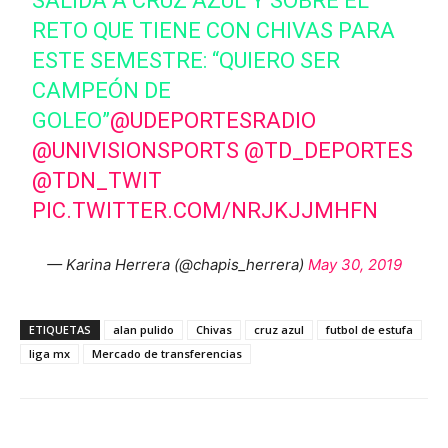
SALIDA A CRUZ AZUL Y SOBRE EL
RETO QUE TIENE CON CHIVAS PARA
ESTE SEMESTRE: “QUIERO SER
CAMPEÓN DE
GOLEO”
@UDEPORTESRADIO
@UNIVISIONSPORTS
@TD_DEPORTES
@TDN_TWIT
PIC.TWITTER.COM/NRJKJJMHFN
— Karina Herrera (@chapis_herrera)
May 30, 2019
ETIQUETAS
alan pulido
Chivas
cruz azul
futbol de estufa
liga mx
Mercado de transferencias