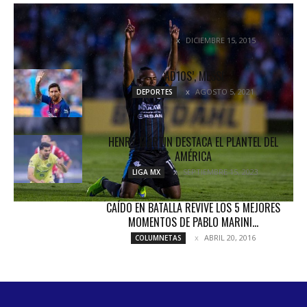
FICHAJES, ALTAS, BAJAS PARA EL CLAUSURA
2016
DICIEMBRE 15, 2015
LIGA MX
‘AD10S’, MESSI
AGOSTO 5, 2021
DEPORTES
HENRY MARTIN DESTACA EL PLANTEL DEL
AMÉRICA
SEPTIEMBRE 15, 2023
LIGA MX
CAÍDO EN BATALLA REVIVE LOS 5 MEJORES
MOMENTOS DE PABLO MARINI...
ABRIL 20, 2016
COLUMNETAS