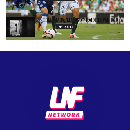
¿TOM BRADY, ‘MALOSO’? RAIDERS VAN POR ÉL
FEBRERO 4, 2020
DEPORTES