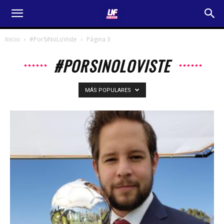
Inicio
#PorSiNoLoViste
Página 3
#PORSINOLOVISTE
MÁS POPULARES