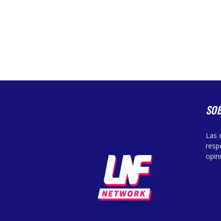
SO
Las 
resp
opin