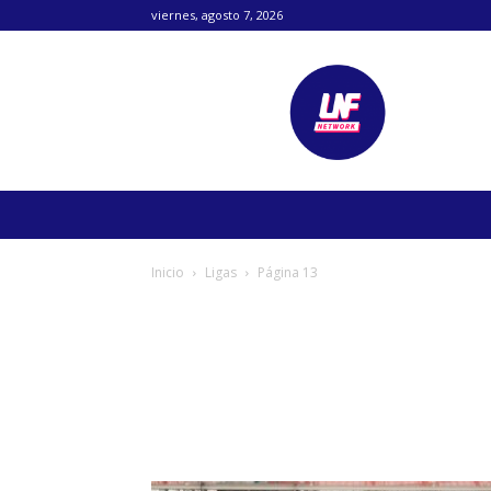
viernes, agosto 7, 2026
Lanetafutbolera
Inicio
Ligas
Página 13