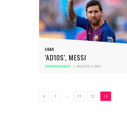
LIGAS
‘AD10S’, MESSI
SARKOSARQUIS
AGOSTO 5, 2021
...
1
11
12
13